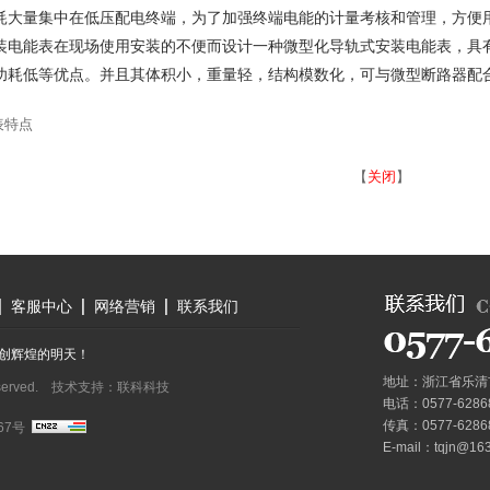
耗大量集中在低压配电终端，为了加强终端电能的计量考核和管理，方便用户
装电能表在现场使用安装的不便而设计一种微型化导轨式安装电能表，具
功耗低等优点。并且其体积小，重量轻，结构模数化，可与微型断路器配
表特点
【
关闭
】
客服中心
网络营销
联系我们
共创辉煌的明天！
地址：浙江省乐清
served.
技术支持：联科科技
电话：0577-6286
传真：0577-6286
67号
E-mail：
tqjn@16