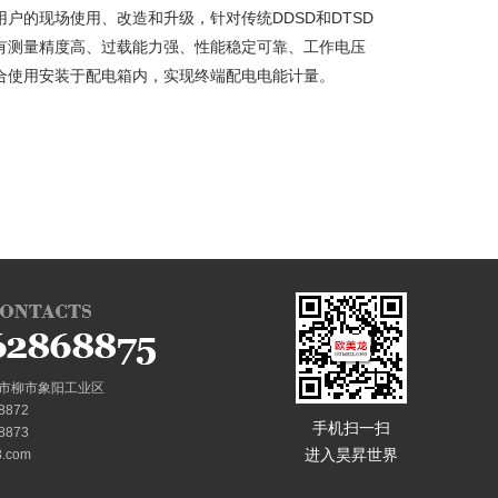
的现场使用、改造和升级，针对传统DDSD和DTSD
有测量精度高、过载能力强、性能稳定可靠、工作电压
合使用安装于配电箱内，实现终端配电电能计量。
市柳市象阳工业区
8872
手机扫一扫
8873
进入昊昇世界
3.com