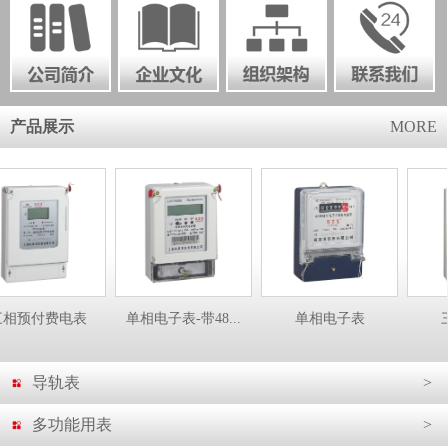
产品展示
MORE
付费电表
单相电子表-带48...
单相电子表
三相电
导轨表
>
多功能用表
>